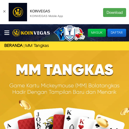
×
KOINVEGAS
Download
KOINVEGAS Mobile App
MASUK
DAFTAR
MM Tangkas
BERANDA